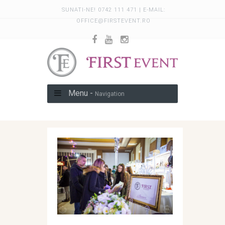
SUNATI-NE! 0742 111 471 | E-MAIL:
OFFICE@FIRSTEVENT.RO
Menu -
Navigation