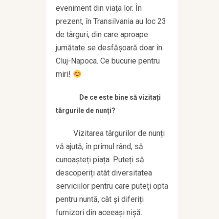
eveniment din viața lor. În
prezent, în Transilvania au loc 23
de târguri, din care aproape
jumătate se desfășoară doar în
Cluj-Napoca. Ce bucurie pentru
miri!
De ce este bine să vizitați
târgurile de nunți?
Vizitarea târgurilor de nunți
vă ajută, în primul rând, să
cunoașteți piața. Puteți să
descoperiți atât diversitatea
serviciilor pentru care puteți opta
pentru nuntă, cât și diferiți
furnizori din aceeași nișă.