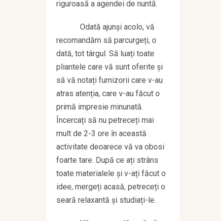
riguroasă a agendei de nuntă.
Odată ajunși acolo, vă
recomandăm să parcurgeți, o
dată, tot târgul. Să luați toate
pliantele care vă sunt oferite și
să vă notați furnizorii care v-au
atras atenția, care v-au făcut o
primă impresie minunată.
Încercați să nu petreceți mai
mult de 2-3 ore în această
activitate deoarece vă va obosi
foarte tare. După ce ați strâns
toate materialele și v-ați făcut o
idee, mergeți acasă, petreceți o
seară relaxantă și studiați-le.