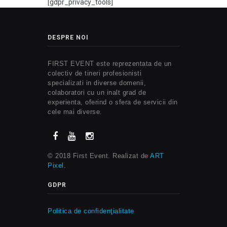
[gdpr_privacy_tools]
DESPRE NOI
FIRST EVENT este reprezentata de un
colectiv de tineri profesionisti
specializati in diverse domenii,
colaboratori cu un inalt grad de
experienta, oferind o sfera de servicii din
cele mai diverse.
© 2018 First Event. Realizat de
ART
Pixel
.
GDPR
Politica de confidenţialitate