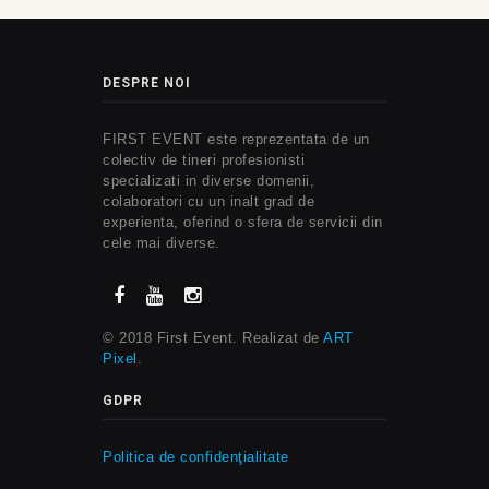
DESPRE NOI
FIRST EVENT este reprezentata de un
colectiv de tineri profesionisti
specializati in diverse domenii,
colaboratori cu un inalt grad de
experienta, oferind o sfera de servicii din
cele mai diverse.
© 2018 First Event. Realizat de
ART
Pixel
.
GDPR
Politica de confidenţialitate