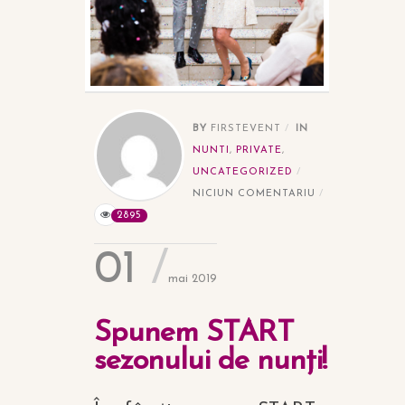
BY
FIRSTEVENT
IN
NUNTI
,
PRIVATE
,
UNCATEGORIZED
NICIUN COMENTARIU
2895
01
mai 2019
Spunem START
sezonului de nunți!